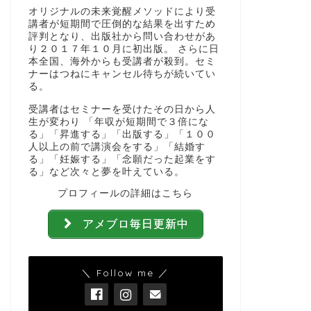
オリジナルの未来覚醒メソッドにより受
講者が短期間で圧倒的な結果を出すため
評判となり、出版社から問い合わせがあ
り２０１７年１０月に初出版。 さらに日
本全国、海外からも受講者が殺到。セミ
ナーはつねにキャンセル待ちが続いてい
る。
受講者はセミナーを受けたその日から人
生が変わり 「年収が短期間で３倍にな
る」「昇進する」「出版する」「１００
人以上の前で講演会をする」「結婚す
る」「妊娠する」「念願だった起業をす
る」など次々と夢を叶えている。
プロフィールの詳細はこちら
アメブロ毎日更新中
＼ Follow me ／