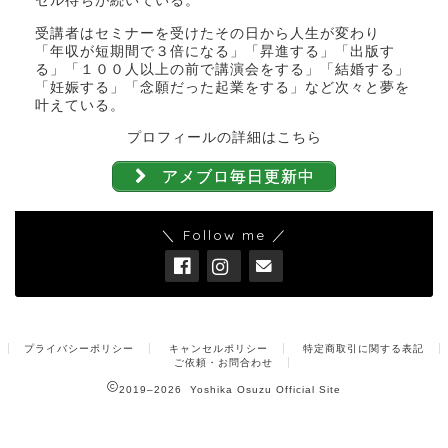
セル待ちが続いている。
受講者はセミナーを受けたその日から人生が変わり
「年収が短期間で３倍になる」「昇進する」「出版す
る」「１００人以上の前で講演会をする」「結婚する」
「妊娠する」「念願だった起業をする」など次々と夢を
叶えている。
プロフィールの詳細はこちら
アメブロ毎日更新中
＼ Follow me ／
プライバシーポリシー
キャンセルポリシー
特定商取引に関する表記
ご依頼・お問合わせ
2019–2026 Yoshika Osuzu Official Site