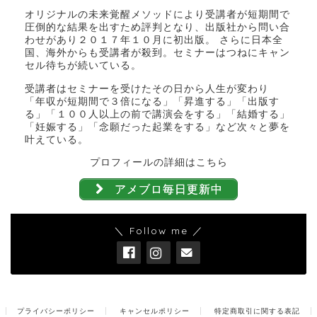
オリジナルの未来覚醒メソッドにより受講者が短期間で
圧倒的な結果を出すため評判となり、出版社から問い合
わせがあり２０１７年１０月に初出版。 さらに日本全
国、海外からも受講者が殺到。セミナーはつねにキャン
セル待ちが続いている。
受講者はセミナーを受けたその日から人生が変わり
「年収が短期間で３倍になる」「昇進する」「出版す
る」「１００人以上の前で講演会をする」「結婚する」
「妊娠する」「念願だった起業をする」など次々と夢を
叶えている。
プロフィールの詳細はこちら
アメブロ毎日更新中
＼ Follow me ／
プライバシーポリシー
キャンセルポリシー
特定商取引に関する表記