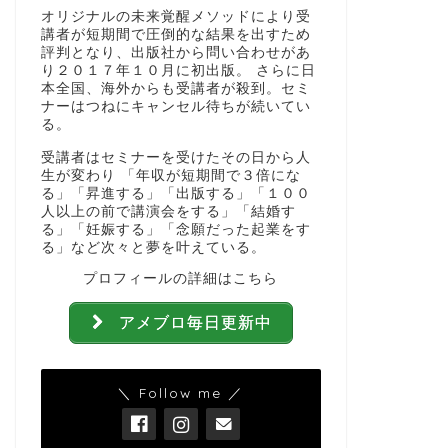
オリジナルの未来覚醒メソッドにより受
講者が短期間で圧倒的な結果を出すため
評判となり、出版社から問い合わせがあ
り２０１７年１０月に初出版。 さらに日
本全国、海外からも受講者が殺到。セミ
ナーはつねにキャンセル待ちが続いてい
る。
受講者はセミナーを受けたその日から人
生が変わり 「年収が短期間で３倍にな
る」「昇進する」「出版する」「１００
人以上の前で講演会をする」「結婚す
る」「妊娠する」「念願だった起業をす
る」など次々と夢を叶えている。
プロフィールの詳細はこちら
アメブロ毎日更新中
＼ Follow me ／