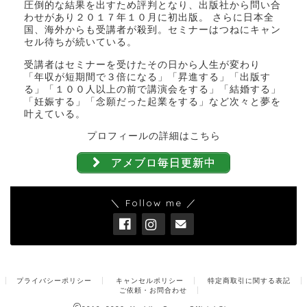
圧倒的な結果を出すため評判となり、出版社から問い合
わせがあり２０１７年１０月に初出版。 さらに日本全
国、海外からも受講者が殺到。セミナーはつねにキャン
セル待ちが続いている。
受講者はセミナーを受けたその日から人生が変わり
「年収が短期間で３倍になる」「昇進する」「出版す
る」「１００人以上の前で講演会をする」「結婚する」
「妊娠する」「念願だった起業をする」など次々と夢を
叶えている。
プロフィールの詳細はこちら
アメブロ毎日更新中
＼ Follow me ／
プライバシーポリシー
キャンセルポリシー
特定商取引に関する表記
ご依頼・お問合わせ