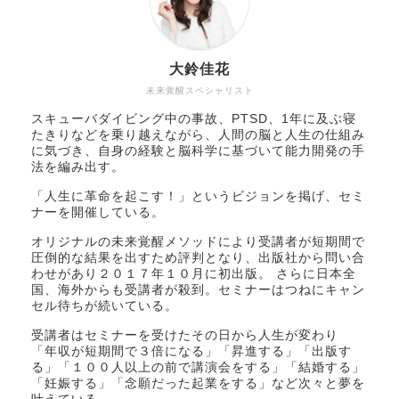
大鈴佳花
未来覚醒スペシャリスト
スキューバダイビング中の事故、PTSD、1年に及ぶ寝
たきりなどを乗り越えながら、人間の脳と人生の仕組み
に気づき、自身の経験と脳科学に基づいて能力開発の手
法を編み出す。
「人生に革命を起こす！」というビジョンを掲げ、セミ
ナーを開催している。
オリジナルの未来覚醒メソッドにより受講者が短期間で
圧倒的な結果を出すため評判となり、出版社から問い合
わせがあり２０１７年１０月に初出版。 さらに日本全
国、海外からも受講者が殺到。セミナーはつねにキャン
セル待ちが続いている。
受講者はセミナーを受けたその日から人生が変わり
「年収が短期間で３倍になる」「昇進する」「出版す
る」「１００人以上の前で講演会をする」「結婚する」
「妊娠する」「念願だった起業をする」など次々と夢を