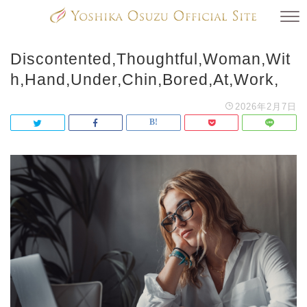
Discontented,Thoughtful,Woman,Wit
h,Hand,Under,Chin,Bored,At,Work,
2026年2月7日