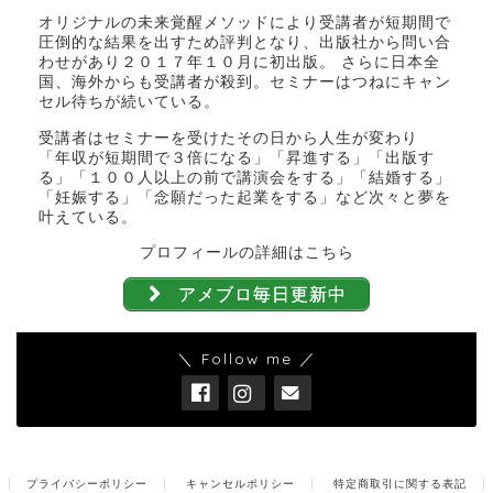
オリジナルの未来覚醒メソッドにより受講者が短期間で
圧倒的な結果を出すため評判となり、出版社から問い合
わせがあり２０１７年１０月に初出版。 さらに日本全
国、海外からも受講者が殺到。セミナーはつねにキャン
セル待ちが続いている。
受講者はセミナーを受けたその日から人生が変わり
「年収が短期間で３倍になる」「昇進する」「出版す
る」「１００人以上の前で講演会をする」「結婚する」
「妊娠する」「念願だった起業をする」など次々と夢を
叶えている。
プロフィールの詳細はこちら
アメブロ毎日更新中
＼ Follow me ／
プライバシーポリシー
キャンセルポリシー
特定商取引に関する表記