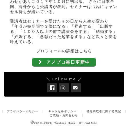
わせがあり２０１７年１０月に初出版。 さらに日本全
国、海外からも受講者が殺到。セミナーはつねにキャン
セル待ちが続いている。
受講者はセミナーを受けたその日から人生が変わり
「年収が短期間で３倍になる」「昇進する」「出版す
る」「１００人以上の前で講演会をする」「結婚する」
「妊娠する」「念願だった起業をする」など次々と夢を
叶えている。
プロフィールの詳細はこちら
アメブロ毎日更新中
＼ Follow me ／
プライバシーポリシー
キャンセルポリシー
特定商取引に関する表記
ご依頼・お問合わせ
2019–2026 Yoshika Osuzu Official Site