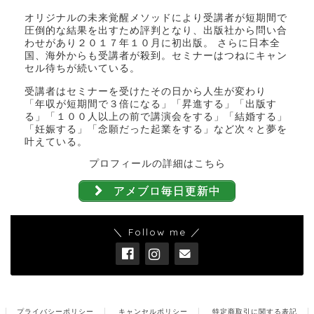
オリジナルの未来覚醒メソッドにより受講者が短期間で
圧倒的な結果を出すため評判となり、出版社から問い合
わせがあり２０１７年１０月に初出版。 さらに日本全
国、海外からも受講者が殺到。セミナーはつねにキャン
セル待ちが続いている。
受講者はセミナーを受けたその日から人生が変わり
「年収が短期間で３倍になる」「昇進する」「出版す
る」「１００人以上の前で講演会をする」「結婚する」
「妊娠する」「念願だった起業をする」など次々と夢を
叶えている。
プロフィールの詳細はこちら
アメブロ毎日更新中
＼ Follow me ／
プライバシーポリシー
キャンセルポリシー
特定商取引に関する表記