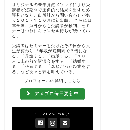
オリジナルの未来覚醒メソッドにより受
講者が短期間で圧倒的な結果を出すため
評判となり、出版社から問い合わせがあ
り２０１７年１０月に初出版。 さらに日
本全国、海外からも受講者が殺到。セミ
ナーはつねにキャンセル待ちが続いてい
る。
受講者はセミナーを受けたその日から人
生が変わり 「年収が短期間で３倍にな
る」「昇進する」「出版する」「１００
人以上の前で講演会をする」「結婚す
る」「妊娠する」「念願だった起業をす
る」など次々と夢を叶えている。
プロフィールの詳細はこちら
アメブロ毎日更新中
＼ Follow me ／