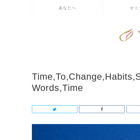
あなたへ
セミ
Time,To,Change,Habits,
Words,Time