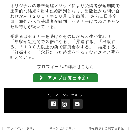
オリジナルの未来覚醒メソッドにより受講者が短期間で
圧倒的な結果を出すため評判となり、出版社から問い合
わせがあり２０１７年１０月に初出版。 さらに日本全
国、海外からも受講者が殺到。セミナーはつねにキャン
セル待ちが続いている。
受講者はセミナーを受けたその日から人生が変わり
「年収が短期間で３倍になる」「昇進する」「出版す
る」「１００人以上の前で講演会をする」「結婚する」
「妊娠する」「念願だった起業をする」など次々と夢を
叶えている。
プロフィールの詳細はこちら
アメブロ毎日更新中
＼ Follow me ／
プライバシーポリシー
キャンセルポリシー
特定商取引に関する表記