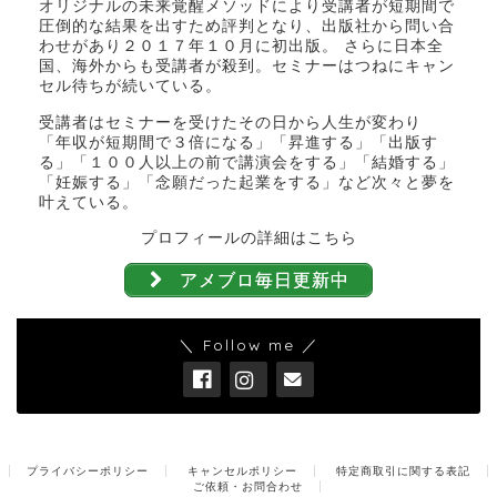
オリジナルの未来覚醒メソッドにより受講者が短期間で
圧倒的な結果を出すため評判となり、出版社から問い合
わせがあり２０１７年１０月に初出版。 さらに日本全
国、海外からも受講者が殺到。セミナーはつねにキャン
セル待ちが続いている。
受講者はセミナーを受けたその日から人生が変わり
「年収が短期間で３倍になる」「昇進する」「出版す
る」「１００人以上の前で講演会をする」「結婚する」
「妊娠する」「念願だった起業をする」など次々と夢を
叶えている。
プロフィールの詳細はこちら
アメブロ毎日更新中
＼ Follow me ／
プライバシーポリシー
キャンセルポリシー
特定商取引に関する表記
ご依頼・お問合わせ