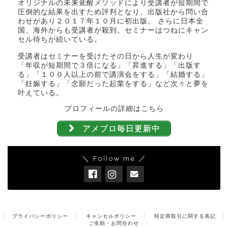
オリジナルの未来覚醒メソッドにより受講者が短期間で
圧倒的な結果を出すため評判となり、出版社から問い合
わせがあり２０１７年１０月に初出版。 さらに日本全
国、海外からも受講者が殺到。セミナーはつねにキャン
セル待ちが続いている。
受講者はセミナーを受けたその日から人生が変わり
「年収が短期間で３倍になる」「昇進する」「出版す
る」「１００人以上の前で講演会をする」「結婚する」
「妊娠する」「念願だった起業をする」など次々と夢を
叶えている。
プロフィールの詳細はこちら
アメブロ毎日更新中
＼ Follow me ／
プライバシーポリシー
キャンセルポリシー
特定商取引に関する表記
ご依頼・お問合わせ