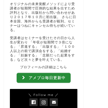
オリジナルの未来覚醒メソッドにより受
講者が短期間で圧倒的な結果を出すため
評判となり、出版社から問い合わせがあ
り２０１７年１０月に初出版。 さらに日
本全国、海外からも受講者が殺到。セミ
ナーはつねにキャンセル待ちが続いてい
る。
受講者はセミナーを受けたその日から人
生が変わり 「年収が短期間で３倍にな
る」「昇進する」「出版する」「１００
人以上の前で講演会をする」「結婚す
る」「妊娠する」「念願だった起業をす
る」など次々と夢を叶えている。
プロフィールの詳細はこちら
アメブロ毎日更新中
＼ Follow me ／