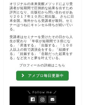
オリジナルの未来覚醒メソッドにより受
講者が短期間で圧倒的な結果を出すため
評判となり、出版社から問い合わせがあ
り２０１７年１０月に初出版。 さらに日
本全国、海外からも受講者が殺到。セミ
ナーはつねにキャンセル待ちが続いてい
る。
受講者はセミナーを受けたその日から人
生が変わり 「年収が短期間で３倍にな
る」「昇進する」「出版する」「１００
人以上の前で講演会をする」「結婚す
る」「妊娠する」「念願だった起業をす
る」など次々と夢を叶えている。
プロフィールの詳細はこちら
アメブロ毎日更新中
＼ Follow me ／