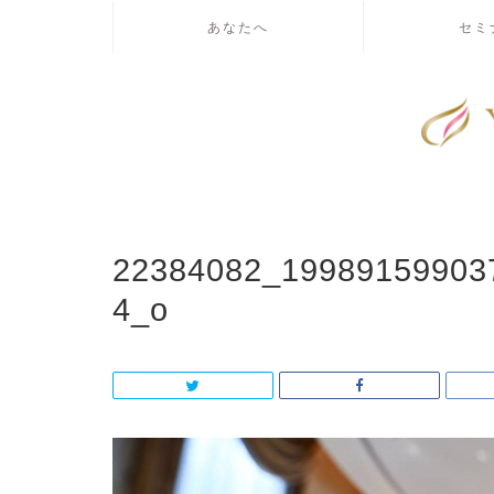
あなたへ
セミ
22384082_19989159903
4_o