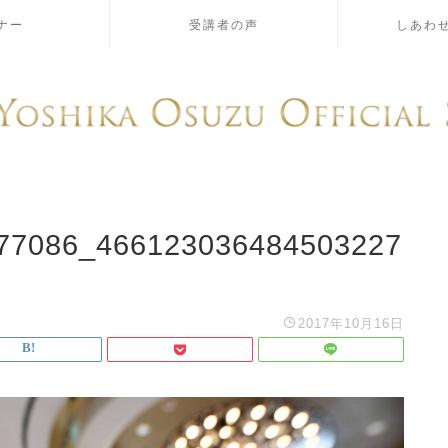
ナー
受講者の声
しあわ
77086_466123036484503227
2017年10月16日