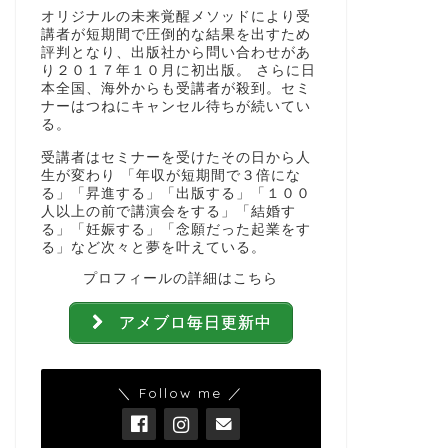
オリジナルの未来覚醒メソッドにより受
講者が短期間で圧倒的な結果を出すため
評判となり、出版社から問い合わせがあ
り２０１７年１０月に初出版。 さらに日
本全国、海外からも受講者が殺到。セミ
ナーはつねにキャンセル待ちが続いてい
る。
受講者はセミナーを受けたその日から人
生が変わり 「年収が短期間で３倍にな
る」「昇進する」「出版する」「１００
人以上の前で講演会をする」「結婚す
る」「妊娠する」「念願だった起業をす
る」など次々と夢を叶えている。
プロフィールの詳細はこちら
アメブロ毎日更新中
＼ Follow me ／